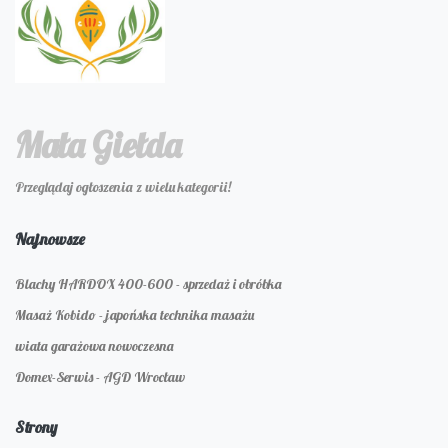
Mała Giełda
Przeglądaj ogłoszenia z wielu kategorii!
Najnowsze
Blachy HARDOX 400-600 - sprzedaż i obróbka
Masaż Kobido - japońska technika masażu
wiata garażowa nowoczesna
Domex-Serwis - AGD Wrocław
Strony