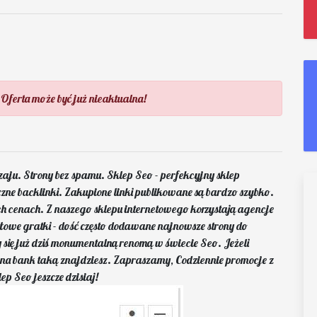
 Oferta może być już nieaktualna!
aju. Strony bez spamu. Sklep Seo - perfekcyjny sklep
ne backlinki. Zakupione linki publikowane są bardzo szybko.
 cenach. Z naszego sklepu internetowego korzystają agencje
łowe gratki - dość często dodawane najnowsze strony do
zy się już dziś monumentalną renomą w świecie Seo. Jeżeli
as na bank taką znajdziesz. Zapraszamy, Codziennie promocje z
 Seo jeszcze dzisiaj!