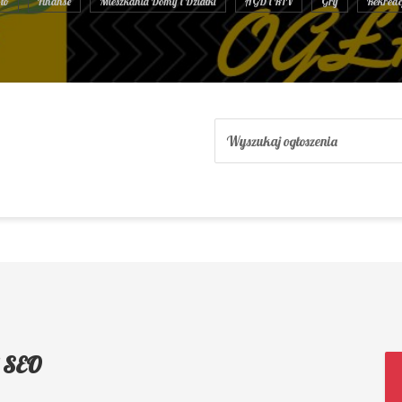
to
Finanse
Mieszkania Domy i Działki
AGD i RTV
Gry
Rekreac
i SEO