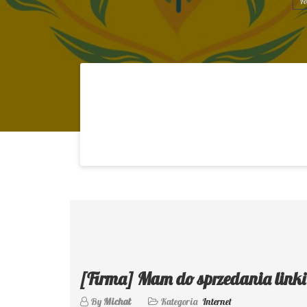
Fo
[Firma] Mam do sprzedania link
By
Michał
Kategoria
Internet