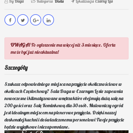
By
Daga
Kategoria
Dieta
Lokalizacja
Czarny Las
UWAGA!
To ogłoszenie ma więcej niż 3 miesiące. Oferta
może być już nieaktualna!
Szczegóły
Szukasz odpowiedniego miejsca na przyjęcie okolicznościowe w
okolicach Częstochowy? Sala Daga w Czarnym Lesie zapewnia
nowoczesne i klimatyzowane wnętrza które obejmują dużą salę na
200 gości oraz Salę Kominkową dla 30 osób. Malowniczy ogród
jest idealnym miejscem na plenerowe przyjęcia. Dzięki naszej
doskonałej kuchni i doświadczonemu personelowi Twoje przyjęcie
będzie wyjątkowe i niezapomniane.