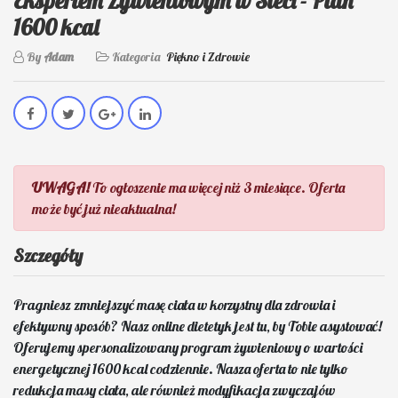
Ekspertem Żywieniowym w Sieci - Plan
1600 kcal
By
Adam
Kategoria
Piękno i Zdrowie
UWAGA!
To ogłoszenie ma więcej niż 3 miesiące. Oferta
może być już nieaktualna!
Szczegóły
Pragniesz zmniejszyć masę ciała w korzystny dla zdrowia i
efektywny sposób? Nasz online dietetyk jest tu, by Tobie asystować!
Oferujemy spersonalizowany program żywieniowy o wartości
energetycznej 1600 kcal codziennie. Nasza oferta to nie tylko
redukcja masy ciała, ale również modyfikacja zwyczajów