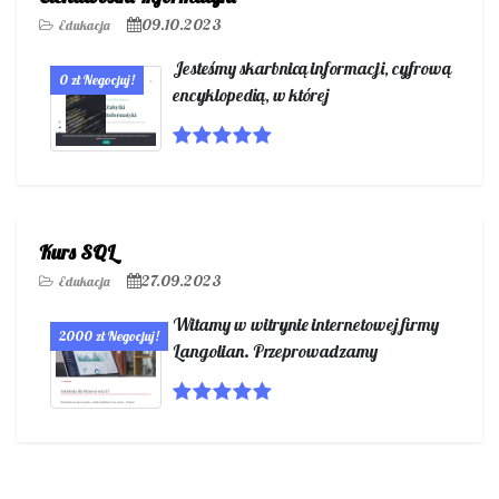
09.10.2023
Edukacja
Jesteśmy skarbnicą informacji, cyfrową
0 zł Negocjuj!
encyklopedią, w której
Kurs SQL
27.09.2023
Edukacja
Witamy w witrynie internetowej firmy
2000 zł Negocjuj!
Langolian. Przeprowadzamy