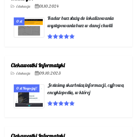
01.10.2024
Edukacja
Radar burz służy do lokalizowania
0 zł
występowania burz w danej chwili
Ciekawostki Informatyki
09.10.2023
Edukacja
Jesteśmy skarbnicą informacji, cyfrową
0 zł Negocjuj!
encyklopedią, w której
Ciekawostki Informatyki