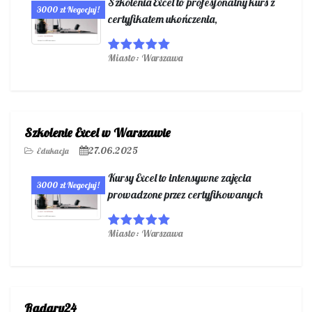
Szkolenia Excel to profesjonalny kurs z
3000 zł Negocjuj!
certyfikatem ukończenia,
Miasto: Warszawa
Szkolenie Excel w Warszawie
27.06.2025
Edukacja
Kursy Excel to intensywne zajęcia
3000 zł Negocjuj!
prowadzone przez certyfikowanych
Miasto: Warszawa
Radary24